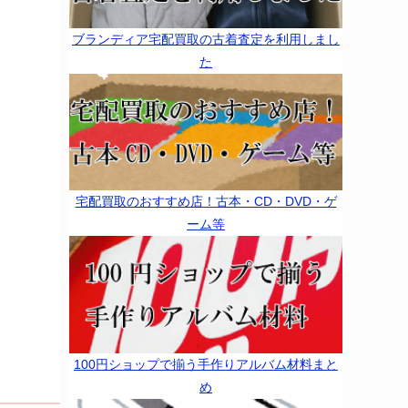
ブランディア宅配買取の古着査定を利用しまし
た
宅配買取のおすすめ店！古本・CD・DVD・ゲ
ーム等
100円ショップで揃う手作りアルバム材料まと
め