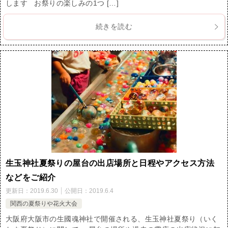
します お祭りの楽しみの1つ […]
続きを読む
生玉神社夏祭りの屋台の出店場所と日程やアクセス方法
などをご紹介
更新日：
2019.6.30
公開日：
2019.6.4
関西の夏祭りや花火大会
大阪府大阪市の生國魂神社で開催される、生玉神社夏祭り（いく