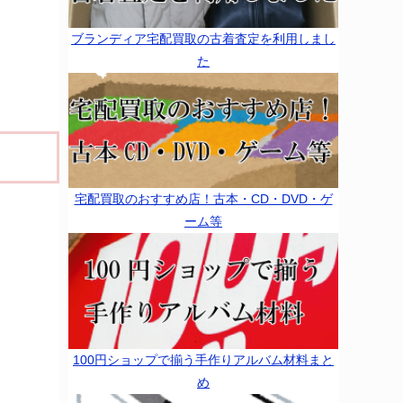
ブランディア宅配買取の古着査定を利用しまし
た
宅配買取のおすすめ店！古本・CD・DVD・ゲ
ーム等
100円ショップで揃う手作りアルバム材料まと
め