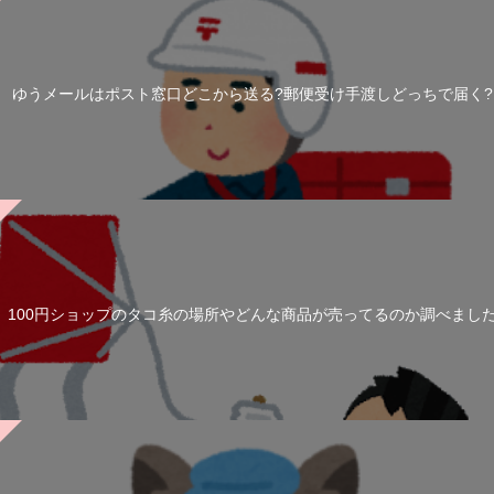
ゆうメールはポスト窓口どこから送る?郵便受け手渡しどっちで届く?
100円ショップのタコ糸の場所やどんな商品が売ってるのか調べまし