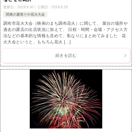
更新日：
2019.8.30
公開日：
2019.8.29
関東の夏祭りや花火大会
調布市花火大会（映画のまち調布花火）に関して、 屋台の場所や
過去の露店の出店状況に加えて、 日程・時間・会場・アクセス方
法などの基本的な情報も含めて、私なりにまとめてみました 花
火大会というと、もちろん花火 […]
続きを読む