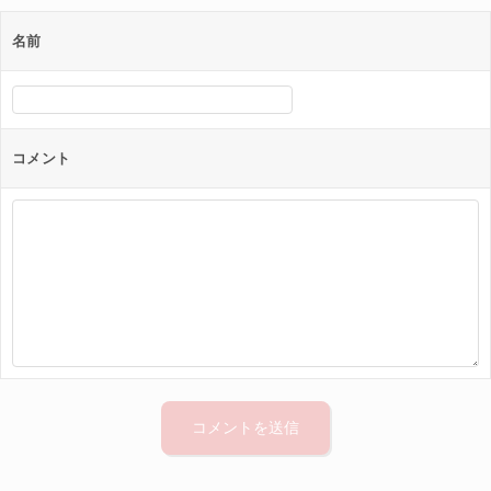
シ
ョ
名前
ン
コメント