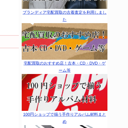
ブランディア宅配買取の古着査定を利用しまし
た
宅配買取のおすすめ店！古本・CD・DVD・ゲ
ーム等
100円ショップで揃う手作りアルバム材料まと
め