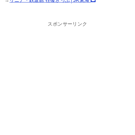
→
リニア・鉄道館 往復きっぷ│JR東海
スポンサーリンク