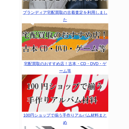
ブランディア宅配買取の古着査定を利用しまし
た
宅配買取のおすすめ店！古本・CD・DVD・ゲ
ーム等
100円ショップで揃う手作りアルバム材料まと
め