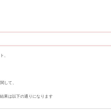
？
ト、
に関して、
結果は以下の通りになります