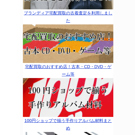
ブランディア宅配買取の古着査定を利用しまし
た
宅配買取のおすすめ店！古本・CD・DVD・ゲ
ーム等
100円ショップで揃う手作りアルバム材料まと
め