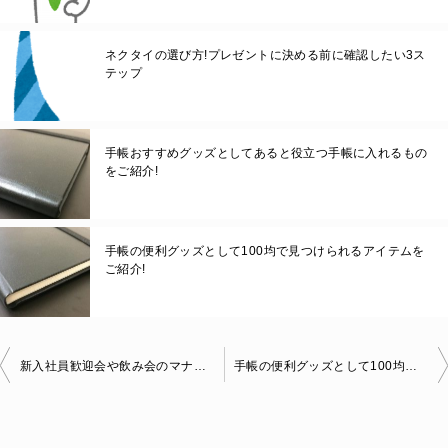
ネクタイの選び方!プレゼントに決める前に確認したい3ス
テップ
手帳おすすめグッズとしてあると役立つ手帳に入れるもの
をご紹介!
手帳の便利グッズとして100均で見つけられるアイテムを
ご紹介!
投
新入社員歓迎会や飲み会のマナー!好印象を与えるポイント5選
手帳の便利グッズとして100均で見つけられるアイテムをご紹介!
稿
ナ