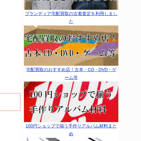
ブランディア宅配買取の古着査定を利用しまし
た
宅配買取のおすすめ店！古本・CD・DVD・ゲ
ーム等
100円ショップで揃う手作りアルバム材料まと
め