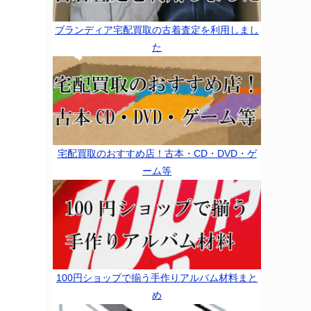
ブランディア宅配買取の古着査定を利用しまし
た
宅配買取のおすすめ店！古本・CD・DVD・ゲ
ーム等
100円ショップで揃う手作りアルバム材料まと
め