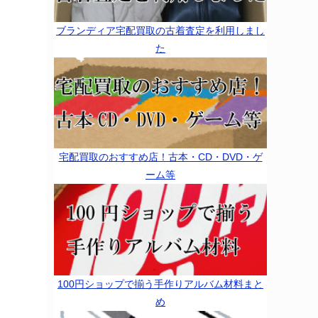
ブランディア宅配買取の古着査定を利用しまし
た
宅配買取のおすすめ店！古本・CD・DVD・ゲ
ーム等
100円ショップで揃う手作りアルバム材料まと
め