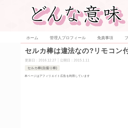
ホーム
管理人プロフィール
免責事項
セルカ棒は違法なの?リモコン
更新日：
2016.12.27
公開日：
2015.1.11
セルカ棒(自撮り棒)
本ページはアフィリエイト広告を利用しています