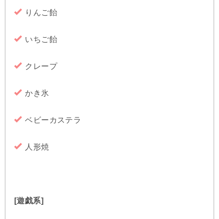
りんご飴
いちご飴
クレープ
かき氷
ベビーカステラ
人形焼
[遊戯系]