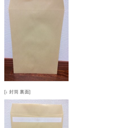
[↓ 封筒 裏面]