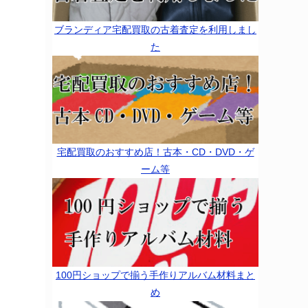
ブランディア宅配買取の古着査定を利用しまし
た
宅配買取のおすすめ店！古本・CD・DVD・ゲ
ーム等
100円ショップで揃う手作りアルバム材料まと
め