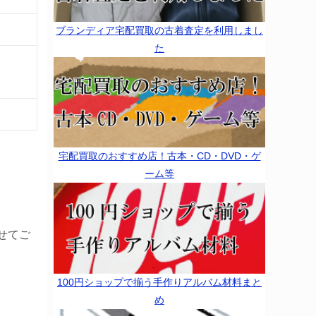
ブランディア宅配買取の古着査定を利用しまし
た
宅配買取のおすすめ店！古本・CD・DVD・ゲ
ーム等
せてご
100円ショップで揃う手作りアルバム材料まと
め