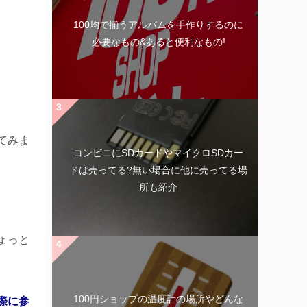
100均で揃うアルバムを手作りするのに
必要なもの&あると便利なもの!
てみま
コンビニにSDカードやマイクロSDカー
ドは売ってる?無い場合に他に売ってる場
所も紹介
ょっと
100円ショップの温度計の場所やどんな
際に参