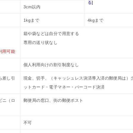
る]
3cm以内
1kgまで
4kgまで
箱や袋などは自分で用意する
専用の送り状なし
利用可能
個人利用向けの割引制度なし
ら差し引
現金、切手、（キャッシュレス決済導入済の郵便局は）
ットカード・電子マネー・バーコード決済
ビニ（ロ
郵便局の窓口、街の郵便ポスト
不可