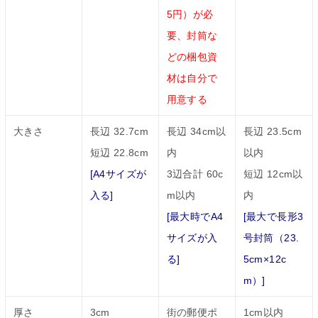
5円）が必
要、封筒な
どの梱包資
材は自分で
用意する
大きさ
長辺 32.7cm
長辺 34cm以
長辺 23.5cm
短辺 22.8cm
内
以内
[A4サイズが
3辺合計 60c
短辺 12cm以
入る]
m以内
内
[最大時でA4
[最大で長形3
サイズが入
号封筒（23.
る]
5cm×12c
m）]
厚さ
3cm
街の郵便ポ
1cm以内