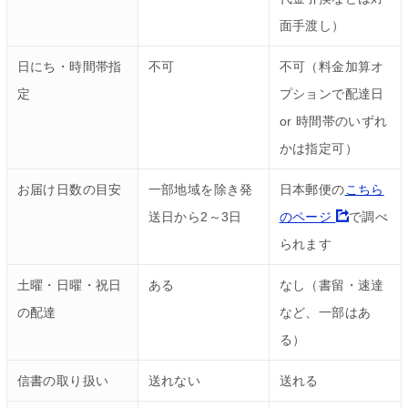
面手渡し）
日にち・時間帯指
不可
不可（料金加算オ
定
プションで配達日
or 時間帯のいずれ
かは指定可）
お届け日数の目安
一部地域を除き発
日本郵便の
こちら
送日から2～3日
のページ
で調べ
られます
土曜・日曜・祝日
ある
なし（書留・速達
の配達
など、一部はあ
る）
信書の取り扱い
送れない
送れる