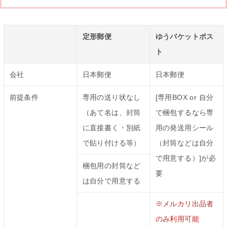
定形郵便
ゆうパケットポス
ト
会社
日本郵便
日本郵便
前提条件
専用の送り状なし
[専用BOX or 自分
（あて名は、封筒
で梱包するなら専
に直接書く・別紙
用の発送用シール
で貼り付ける等）
（封筒などは自分
で用意する）]が必
梱包用の封筒など
要
は自分で用意する
※メルカリ出品者
のみ利用可能