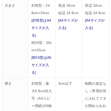
大きさ
封筒型：24.
長辺 34cm
長辺 34cm
8cm×34cm
短辺 24.8cm
短辺 24.8cm
[封筒型はA4
[A4サイズが
[A4サイズが
サイズが入
入る]
入る]
る]
BOX型：20c
m×25cm
[BOX型はA5
サイズが入
る]
厚さ
封筒型：最
3cm以下
制限の規定な
大0.8cm封入
し（専用封筒
可（A4コピ
に入れてフタ
ー用紙100枚
が閉められれ