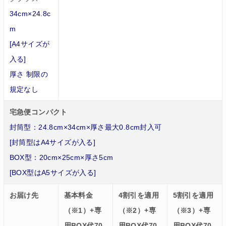
34cm×24.8c
m
[A4サイズが
入る]
厚さ 制限の
規定なし
宅急便コンパクト
封筒型：24.8cm×34cm×厚さ最大0.8cm封入可
[封筒型はA4サイズが入る]
BOX型：20cm×25cm×厚さ5cm
[BOX型はA5サイズが入る]
お届け先
基本料金
4割引を適用
5割引を適用
（※1）+専
（※2）+専
（※3）+専
用BOX代70
用BOX代70
用BOX代70