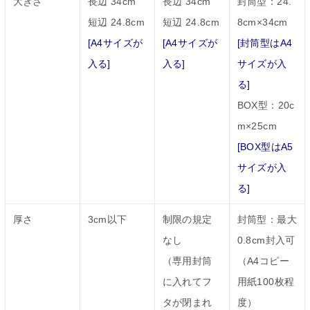
大きさ
長辺 34cm
長辺 34cm
封筒型：24.
短辺 24.8cm
短辺 24.8cm
8cm×34cm
[A4サイズが
[A4サイズが
[封筒型はA4
入る]
入る]
サイズが入
る]
BOX型：20c
m×25cm
[BOX型はA5
サイズが入
る]
厚さ
3cm以下
制限の規定
封筒型：最大
なし
0.8cm封入可
（専用封筒
（A4コピー
に入れてフ
用紙100枚程
タが閉まれ
度）