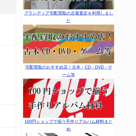
ブランディア宅配買取の古着査定を利用しまし
た
宅配買取のおすすめ店！古本・CD・DVD・ゲ
ーム等
100円ショップで揃う手作りアルバム材料まと
め