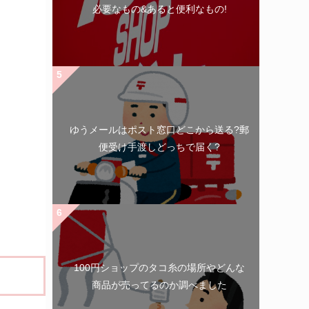
必要なもの&あると便利なもの!
ゆうメールはポスト窓口どこから送る?郵
便受け手渡しどっちで届く?
100円ショップのタコ糸の場所やどんな
商品が売ってるのか調べました