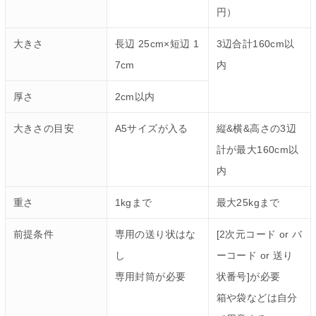
円）
大きさ
長辺 25cm×短辺 1
3辺合計160cm以
7cm
内
厚さ
2cm以内
大きさの目安
A5サイズが入る
縦&横&高さの3辺
計が最大160cm以
内
重さ
1kgまで
最大25kgまで
前提条件
専用の送り状はな
[2次元コード or バ
し
ーコード or 送り
専用封筒が必要
状番号]が必要
箱や袋などは自分