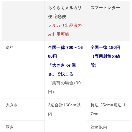
らくらくメルカリ
スマートレター
便 宅急便
メルカリ出品者の
み利用可能
送料
全国一律 700～16
全国一律 180円
00円
（専用封筒の値
「大きさ or 重
段）
さ」で決まる
（集荷の場合+30
円）
大きさ
3辺合計160cm以
長辺 25cm×短辺 1
内
7cm
厚さ
2cm以内