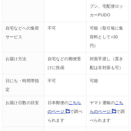
ブン、宅配便ロッ
カーPUDO
自宅などへの集荷
不可
可能（取引毎に集
サービス
荷料として+30
円）
お届け方法
自宅などの郵便受
対面手渡し（置き
けに投函
配は非対面も可）
日にち・時間帯指
不可
可能
定
お届け日数の目安
日本郵便の
こちら
ヤマト運輸の
こち
のページ
で調べ
らのページ
で調
られます
べられます