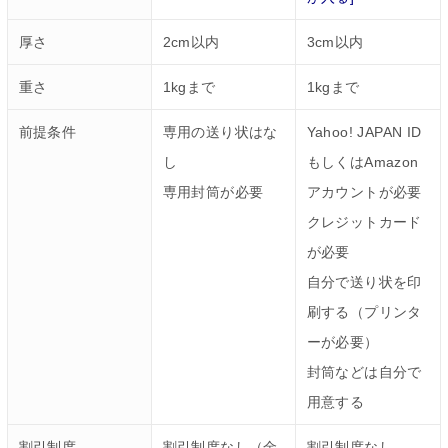
厚さ
2cm以内
3cm以内
重さ
1kgまで
1kgまで
前提条件
専用の送り状はな
Yahoo! JAPAN ID
し
もしくはAmazon
専用封筒が必要
アカウントが必要
クレジットカード
が必要
自分で送り状を印
刷する（プリンタ
ーが必要）
封筒などは自分で
用意する
割引制度
割引制度なし（金
割引制度なし